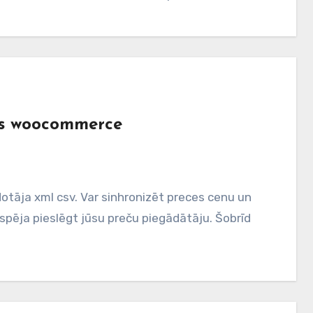
ess woocommerce
tāja xml csv. Var sinhronizēt preces cenu un
espēja pieslēgt jūsu preču piegādātāju. Šobrīd