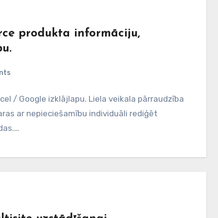
ce produkta informāciju,
pu.
nts
el / Google izklājlapu. Liela veikala pārraudzība
aras ar nepieciešamību individuāli rediģēt
das.…