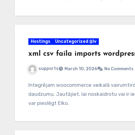
Hostings
Uncategorized @lv
xml csv faila imports wordpr
supports
March 10, 2026
No Comments
Integrējam woocommerce veikalā vairumtirdo
daudzumu. Jautājiet, lai noskaidrotu vai ir i
var pieslēgt Elko.