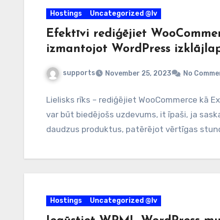
Hostings
Uncategorized @lv
Efektīvi rediģējiet WooCommer
izmantojot WordPress izklājla
supports
November 25, 2023
No Comme
Lielisks rīks – rediģējiet WooCommerce kā Exc
var būt biedējošs uzdevums, it īpaši, ja sask
daudzus produktus, patērējot vērtīgas stun
Hostings
Uncategorized @lv