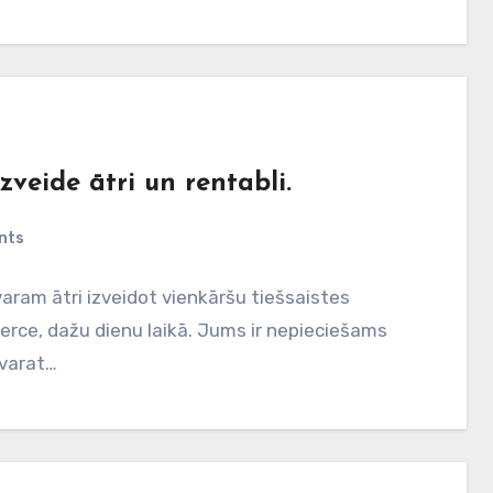
eide ātri un rentabli.
nts
aram ātri izveidot vienkāršu tiešsaistes
ce, dažu dienu laikā. Jums ir nepieciešams
 varat…