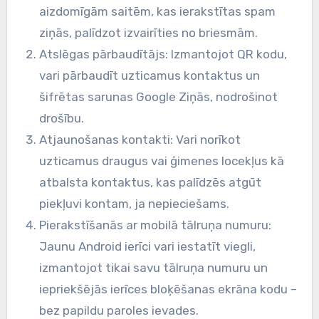
aizdomīgām saitēm, kas ierakstītas spam
ziņās, palīdzot izvairīties no briesmām.
Atslēgas pārbaudītājs: Izmantojot QR kodu,
vari pārbaudīt uzticamus kontaktus un
šifrētas sarunas Google Ziņās, nodrošinot
drošību.
Atjaunošanas kontakti: Vari norīkot
uzticamus draugus vai ģimenes locekļus kā
atbalsta kontaktus, kas palīdzēs atgūt
piekļuvi kontam, ja nepieciešams.
Pierakstīšanās ar mobilā tālruņa numuru:
Jaunu Android ierīci vari iestatīt viegli,
izmantojot tikai savu tālruņa numuru un
iepriekšējās ierīces bloķēšanas ekrāna kodu –
bez papildu paroles ievades.