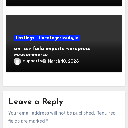
Hostings
Uncategorized @lv
xml csv faila imports wordpress
woocommerce
supports
March 10, 2026
Leave a Reply
Your email address will not be published.
Required
fields are marked
*