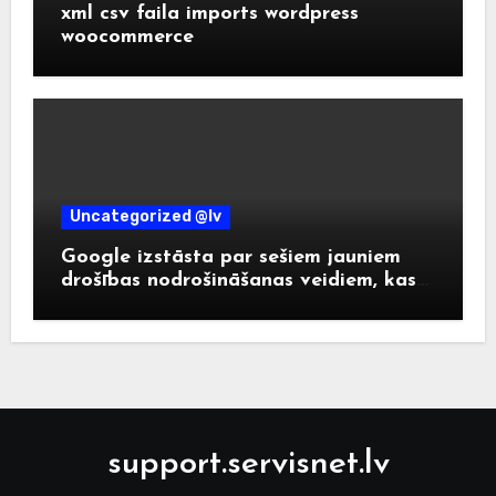
xml csv faila imports wordpress
woocommerce
Uncategorized @lv
Google izstāsta par sešiem jauniem
drošības nodrošināšanas veidiem, kas
palīdzēs izvairīties no mūsdienu
krāpniecības.
support.servisnet.lv