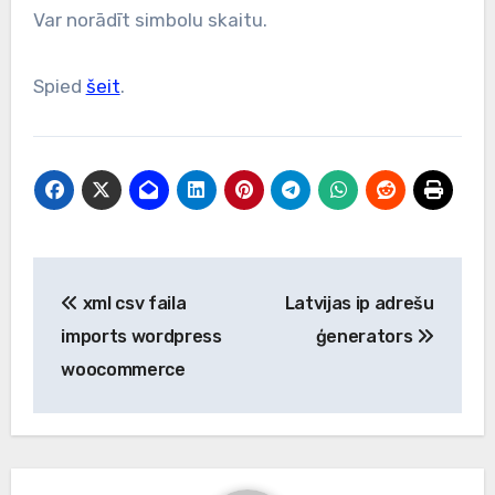
Var norādīt simbolu skaitu.
Spied
šeit
.
Post
xml csv faila
Latvijas ip adrešu
navigation
imports wordpress
ģenerators
woocommerce