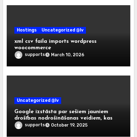
Hostings
Uncategorized @lv
xml csv faila imports wordpress
woocommerce
supports
March 10, 2026
Uncategorized @lv
Google izstāsta par sešiem jauniem
drošības nodrošināšanas veidiem, kas
palīdzēs izvairīties no mūsdienu
supports
October 19, 2025
krāpniecības.