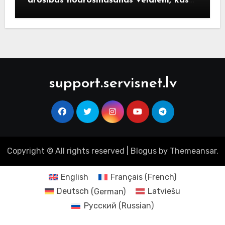
drošības nodrošināšanas veidiem, kas
palīdzēs izvairīties no mūsdienu
krāpniecības.
support.servisnet.lv
Copyright © All rights reserved
|
Blogus
by
Themeansar
.
English
Français
(
French
)
Deutsch
(
German
)
Latviešu
Русский
(
Russian
)