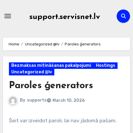
Skip
to
support.servisnet.lv
content
Home
Uncategorized @lv
Paroles ģenerators
Bezmaksas mitināšanas pakalpojumi
Hostings
Uncategorized @lv
Paroles ģenerators
By
supports
March 10, 2026
Šeit var izveidot paroli, lai nav jādomā pašam.